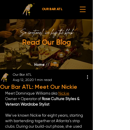
OUR BAR ATL
So emotional,
we hug the block
Read Our Blog
Home //
Blog
Our Bar ATL
Aug 12, 2020
1 min read
Our Bar ATL: Meet Our Nickie
Meet Dominique Williams aka 
Nickie
Owner + Operator of
 Rose Culture Styles & 
Veteran Wardrobe Stylist
We've known Nickie for eight years, starting 
with bartending together at Atlanta's strip 
clubs. During our build-out phase, she used 