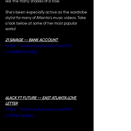
like the many shades of a rose. 
She's been especially active as the wardrobe 
stylist for many of Atlanta's music videos. Take 
a look below at some of her most popular 
works!  
21 SAVAGE -- BANK ACCOUNT 
https://www.youtube.com/watch?
v=H1KBHFXm2Bg
6LACK FT FUTURE -- EAST ATLANTA LOVE 
LETTER
https://www.youtube.com/watch?
v=VsLpPqyksec