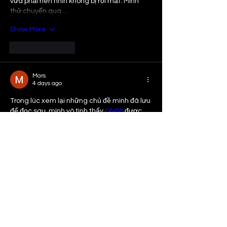
vừa phải nên nhìn không bị rối mắt. Mình 
thử chuyển qua…
Show More
Like
Reply
Mars
4 days ago
Trong lúc xem lại những chủ đề mình đã lưu 
để đọc sau, mình vô tình thấy 
ON68
 được 
nhắc đến trong một cuộc trao đổi nên cũng 
bấm vào xem thử. Ban đầu chỉ định lướt 
qua vài phút cho biết, nhưng mình lại dành 
thêm chút thời gian để quan sát cách trình 
bày nội dung. Các danh mục được bố trí 
khá ngăn nắp, tiêu đề nổi bật và từng phần 
hiển thị rõ ràng nên rất dễ…
Show More
Like
Reply