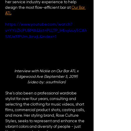
her service industry experience to help 
design the most flow-efficient bar at 
Our Bar 
ATL
. 
https://www.youtube.com/watch?
v=YYoZIcPUBMA&list=PLLTP_IHbvj4iuy5CAh
SXUe19PUmJknxjL&index=1
Interview with Nickie on Our Bar ATL x 
Edgewood Ave (September 5, 2019)
(video by: @surfmilian) 
She's also been a professional wardrobe 
stylist for over four years, consulting and 
selecting the clothing for music videos, short 
films, commercial product shots, casting calls, 
and more. Her styling brand, Rose Culture 
Styles, seeks to represent and enhance the 
vibrant colors and diversity of people - just 