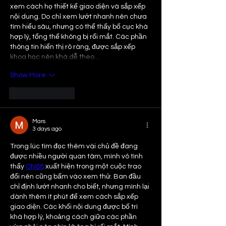
xem cách họ thiết kế giao diện và sắp xếp 
nội dung. Do chỉ xem lướt nhanh nên chưa 
tìm hiểu sâu, nhưng có thể thấy bố cục khá 
hợp lý, tổng thể không bị rối mắt. Các phần 
thông tin hiển thị rõ ràng, được sắp xếp 
khoa học nên khá dễ theo…
Show More
Like
Reply
Mars
3 days ago
Trong lúc tìm đọc thêm vài chủ đề đang 
được nhiều người quan tâm, mình vô tình 
thấy 
ON68
 xuất hiện trong một cuộc trao 
đổi nên cũng bấm vào xem thử. Ban đầu 
chỉ định lướt nhanh cho biết, nhưng mình lại 
dành thêm ít phút để xem cách sắp xếp 
giao diện. Các khối nội dung được bố trí 
khá hợp lý, khoảng cách giữa các phần 