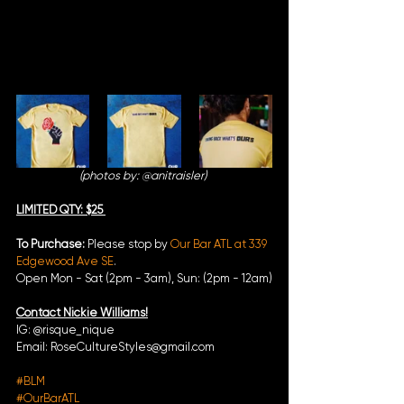
(photos by: @anitraisler) 
LIMITED QTY: $25 
To Purchase: 
Please stop by 
Our Bar ATL at 339 
Edgewood Ave SE
.
Open Mon - Sat (2pm - 3am), Sun: (2pm - 12am)
Contact Nickie Williams!
IG: @risque_nique
Email: RoseCultureStyles@gmail.com
#BLM
#OurBarATL