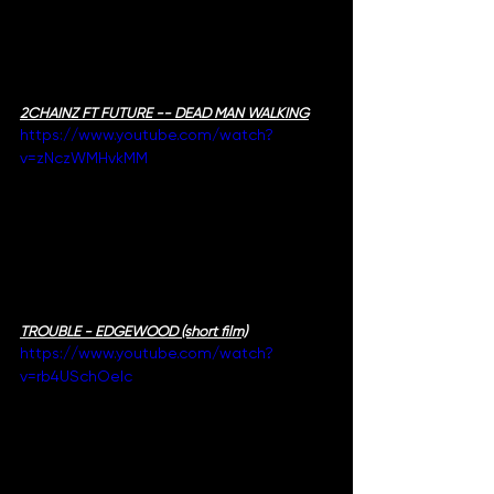
2CHAINZ FT FUTURE -- DEAD MAN WALKING
https://www.youtube.com/watch?
v=zNczWMHvkMM
TROUBLE - EDGEWOOD (short film)
https://www.youtube.com/watch?
v=rb4USchOelc