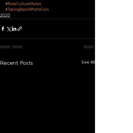
#RoseCultureStyles
#TakingBackWhatsOurs
2020
See All
Recent Posts